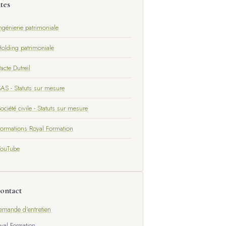
ites
ngénierie patrimoniale
olding patrimoniale
acte Dutreil
AS - Statuts sur mesure
ociété civile - Statuts sur mesure
ormations Royal Formation
YouTube
ontact
emande d'entretien
yal Formation