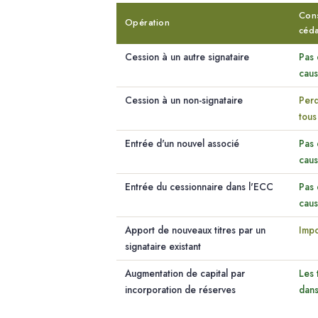
Con
Opération
céd
Cession à un autre signataire
Pas 
cau
Cession à un non-signataire
Perd
tous
Entrée d'un nouvel associé
Pas 
cau
Entrée du cessionnaire dans l'ECC
Pas 
cau
Apport de nouveaux titres par un
Impo
signataire existant
Augmentation de capital par
Les 
incorporation de réserves
dans