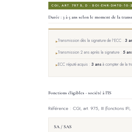
CGI, ART. 787 B, D - BOI-ENR-DMTG-10-
Durée : 3 à 5 ans selon le moment de la trans
Transmission dès la signature de l'ECC :
3 a
▸
Transmission 2 ans après la signature :
5 an
▸
ECC réputé acquis :
3 ans
à compter de la tr
▸
Fonctions éligibles - société à l'IS
Référence : CGI, art. 975, III (fonctions IFI,
SA / SAS