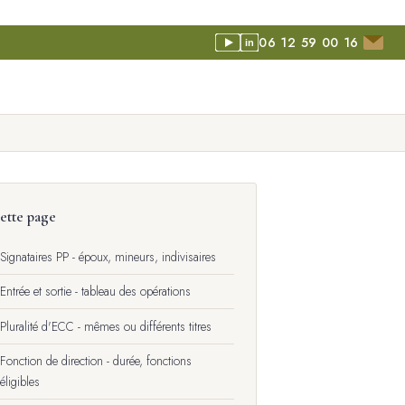
06 12 59 00 16
in
ette page
Signataires PP - époux, mineurs, indivisaires
Entrée et sortie - tableau des opérations
Pluralité d'ECC - mêmes ou différents titres
Fonction de direction - durée, fonctions
éligibles