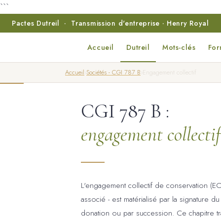
```
Pactes Dutreil · Transmission d'entreprise · Henry Royal
Accueil
Dutreil
Mots-clés
For
Accueil
›
Sociétés - CGI 787 B
›
Engagement collectif
CGI 787 B :
engagement collecti
L'engagement collectif de conservation (ECC
associé - est matérialisé par la signature du 
donation ou par succession. Ce chapitre tra