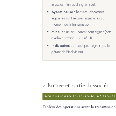
associés, l'un peut signer seul.
Ayants cause :
héritiers, donataires,
légataires sont réputés signataires au
moment de la transmission.
Mineur :
un seul parent peut signer (acte
d'administration). BOI n° 110.
Indivisaires :
un seul peut signer (ou le
gérant de l'indivision).
2. Entrée et sortie d'associés
BOI-ENR-DMTG-10-20-40-10, N° 120–13
Tableau des opérations avant la transmission