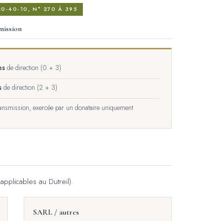
20-40-10, N° 270 À 395
mission
ns
de direction (0 + 3)
s
de direction (2 + 3)
ansmission, exercée par un donataire uniquement
 applicables au Dutreil).
SARL / autres