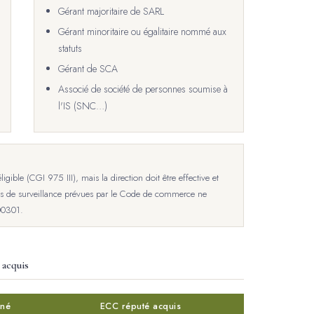
Gérant majoritaire de SARL
Gérant minoritaire ou égalitaire nommé aux
statuts
Gérant de SCA
Associé de société de personnes soumise à
l'IS (SNC…)
igible (CGI 975 III), mais la direction doit être effective et
ions de surveillance prévues par le Code de commerce ne
00301.
 acquis
gné
ECC réputé acquis