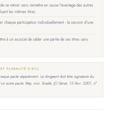
e se retirer sans remettre en cause l'avantage des autres
cluant les mêmes titres.
r chaque participation individuellement - la cession d'une
re à un associé de céder une partie de ses titres sans
ET PLURALITÉ D'ECC
chaque pacte séparément. Le dirigeant doit être signataire du
e d'un autre pacte. Rép. min. Bradé, JO Sénat, 15 févr. 2007, n°