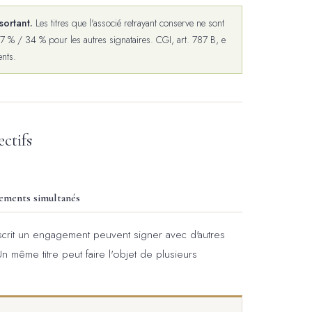
sortant.
Les titres que l'associé retrayant conserve ne sont
7 % / 34 % pour les autres signataires. CGI, art. 787 B, e
ents.
ectifs
agements simultanés
scrit un engagement peuvent signer avec d'autres
 même titre peut faire l'objet de plusieurs