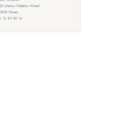
50 chemin Frédéric Mistral
0900 Nîmes
6 12 59 00 16