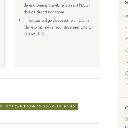
S
devenu plein propriétaire poursuit l'ECC -
date de départ inchangée.
I
Il n'est pas obligé de souscrire un EIC (la
H
pleine propriété se reconstitue sans DMTG -
CGI art. 1133).
P
S
S
F
0 · BOI-ENR-DMTG-10-20-40-20, N° 40
C
D
Ro