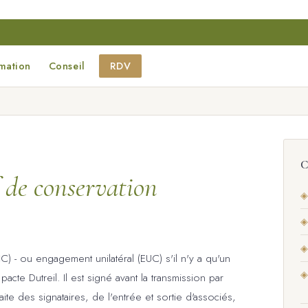
mation
Conseil
RDV
C
f de conservation
◈
◈
◈
) - ou engagement unilatéral (EUC) s'il n'y a qu'un
◈
pacte Dutreil. Il est signé avant la transmission par
ite des signataires, de l'entrée et sortie d'associés,