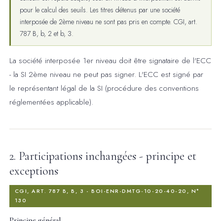
pour le calcul des seuils. Les titres détenus par une société
interposée de 2ème niveau ne sont pas pris en compte. CGI, art.
787 B, b, 2 et b, 3.
La société interposée 1er niveau doit être signataire de l'ECC
- la SI 2ème niveau ne peut pas signer. L'ECC est signé par
le représentant légal de la SI (procédure des conventions
réglementées applicable).
2. Participations inchangées - principe et
exceptions
CGI, ART. 787 B, B, 3 - BOI-ENR-DMTG-10-20-40-20, N°
130
Principe général