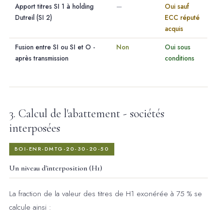
Apport titres SI 1 à holding
—
Oui sauf
Dutreil (SI 2)
ECC réputé
acquis
Fusion entre SI ou SI et O -
Non
Oui sous
après transmission
conditions
3. Calcul de l'abattement - sociétés
interposées
BOI-ENR-DMTG-20-30-20-50
Un niveau d'interposition (H1)
La fraction de la valeur des titres de H1 exonérée à 75 % se
calcule ainsi :