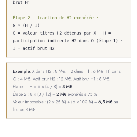
brut H1
Étape 2 - fraction de H2 exonérée :
G × (H / I)
G = valeur titres H2 détenus par X · H =
participation indirecte H2 dans O (étape 1) ·
I = actif brut H2
Exemple.
X dans H2 : 8 M€. H2 dans H1 : 6 M€. H1 dans
O : 4 M€. Actif brut H2 : 12 M€. Actif brut H1 : 8 M€.
Étape 1 : H = 6 × (4 / 8) =
3 M€
Étape 2 : 8 × (3 / 12) =
2 M€
exonérés à 75 %
Valeur imposable : (2 × 25 %) + (6 × 100 %) =
6,5 M€
au
lieu de 8 M€.