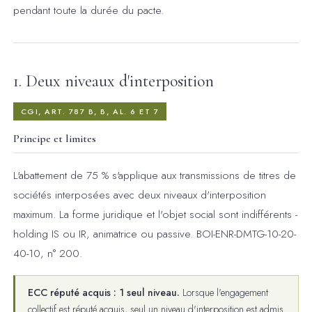
pendant toute la durée du pacte.
1. Deux niveaux d'interposition
CGI, ART. 787 B, B, AL. 6 ET 7
Principe et limites
L'abattement de 75 % s'applique aux transmissions de titres de
sociétés interposées avec deux niveaux d'interposition
maximum. La forme juridique et l'objet social sont indifférents -
holding IS ou IR, animatrice ou passive. BOI-ENR-DMTG-10-20-
40-10, n° 200.
ECC réputé acquis : 1 seul niveau.
Lorsque l'engagement
collectif est réputé acquis, seul un niveau d'interposition est admis