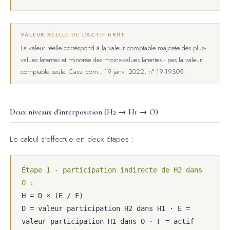
VALEUR RÉELLE DE L'ACTIF BRUT
La valeur réelle correspond à la valeur comptable majorée des plus-
values latentes et minorée des moins-values latentes - pas la valeur
comptable seule. Cass. com., 19 janv. 2022, n° 19-19309.
Deux niveaux d'interposition (H2 → H1 → O)
Le calcul s'effectue en deux étapes :
Étape 1 - participation indirecte de H2 dans
O :
H = D × (E / F)
D = valeur participation H2 dans H1 · E =
valeur participation H1 dans O · F = actif