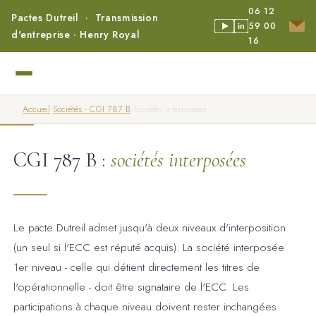
06 12
Pactes Dutreil · Transmission
59 00
in
d'entreprise · Henry Royal
16
Accueil
›
Sociétés - CGI 787 B
›
Sociétés interposées
CGI 787 B :
sociétés interposées
Le pacte Dutreil admet jusqu'à deux niveaux d'interposition
(un seul si l'ECC est réputé acquis). La société interposée
1er niveau - celle qui détient directement les titres de
l'opérationnelle - doit être signataire de l'ECC. Les
participations à chaque niveau doivent rester inchangées