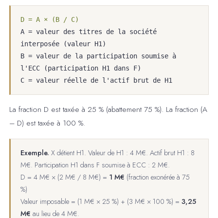
D = A × (B / C)
A = valeur des titres de la société
interposée (valeur H1)
B = valeur de la participation soumise à
l'ECC (participation H1 dans F)
C = valeur réelle de l'actif brut de H1
La fraction D est taxée à 25 % (abattement 75 %). La fraction (A
– D) est taxée à 100 %.
Exemple.
X détient H1. Valeur de H1 : 4 M€. Actif brut H1 : 8
M€. Participation H1 dans F soumise à ECC : 2 M€.
D = 4 M€ × (2 M€ / 8 M€) =
1 M€
(fraction exonérée à 75
%)
Valeur imposable = (1 M€ × 25 %) + (3 M€ × 100 %) =
3,25
M€
au lieu de 4 M€.