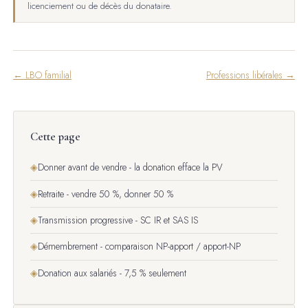
licenciement ou de décès du donataire.
← LBO familial
Professions libérales →
Cette page
◈
Donner avant de vendre - la donation efface la PV
◈
Retraite - vendre 50 %, donner 50 %
◈
Transmission progressive - SC IR et SAS IS
◈
Démembrement - comparaison NP-apport / apport-NP
◈
Donation aux salariés - 7,5 % seulement