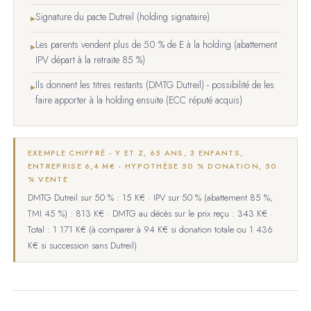
Signature du pacte Dutreil (holding signataire)
▸
Les parents vendent plus de 50 % de E à la holding (abattement
▸
IPV départ à la retraite 85 %)
Ils donnent les titres restants (DMTG Dutreil) - possibilité de les
▸
faire apporter à la holding ensuite (ECC réputé acquis)
EXEMPLE CHIFFRÉ - Y ET Z, 65 ANS, 3 ENFANTS,
ENTREPRISE 6,4 M€ - HYPOTHÈSE 50 % DONATION, 50
% VENTE
DMTG Dutreil sur 50 % : 15 K€ · IPV sur 50 % (abattement 85 %,
TMI 45 %) : 813 K€ · DMTG au décès sur le prix reçu : 343 K€ ·
Total : 1 171 K€ (à comparer à 94 K€ si donation totale ou 1 436
K€ si succession sans Dutreil)