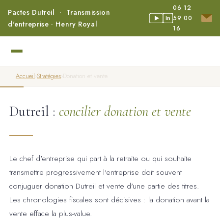
06 12
Pactes Dutreil · Transmission
59 00
in
d'entreprise · Henry Royal
16
Accueil
›
Stratégies
›
Donation et vente
Dutreil :
concilier donation et vente
Le chef d'entreprise qui part à la retraite ou qui souhaite
transmettre progressivement l'entreprise doit souvent
conjuguer donation Dutreil et vente d'une partie des titres.
Les chronologies fiscales sont décisives : la donation avant la
vente efface la plus-value.