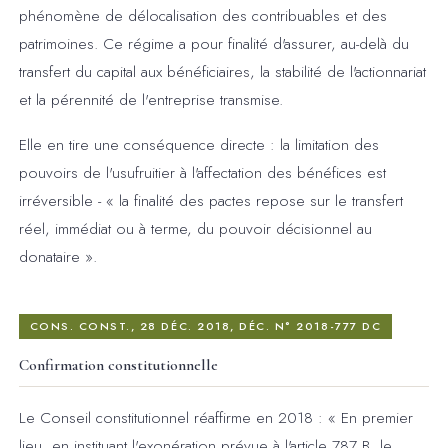
phénomène de délocalisation des contribuables et des
patrimoines. Ce régime a pour finalité d'assurer, au-delà du
transfert du capital aux bénéficiaires, la stabilité de l'actionnariat
et la pérennité de l'entreprise transmise.
Elle en tire une conséquence directe : la limitation des
pouvoirs de l'usufruitier à l'affectation des bénéfices est
irréversible - « la finalité des pactes repose sur le transfert
réel, immédiat ou à terme, du pouvoir décisionnel au
donataire ».
CONS. CONST., 28 DÉC. 2018, DÉC. N° 2018-777 DC
Confirmation constitutionnelle
Le Conseil constitutionnel réaffirme en 2018 : « En premier
lieu, en instituant l'exonération prévue à l'article 787 B, le