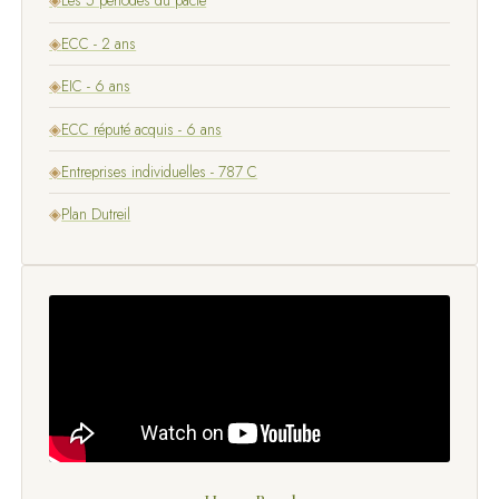
◈
Les 5 périodes du pacte
◈
ECC - 2 ans
◈
EIC - 6 ans
◈
ECC réputé acquis - 6 ans
◈
Entreprises individuelles - 787 C
◈
Plan Dutreil