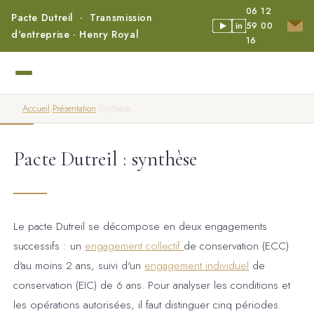
06 12
Pacte Dutreil · Transmission
59 00
in
d'entreprise · Henry Royal
16
Accueil
›
Présentation
›
Synthèse
Pacte Dutreil : synthèse
Le pacte Dutreil se décompose en deux engagements
successifs : un
engagement collectif
de conservation (ECC)
d'au moins 2 ans, suivi d'un
engagement individuel
de
conservation (EIC) de 6 ans. Pour analyser les conditions et
les opérations autorisées, il faut distinguer cinq périodes.